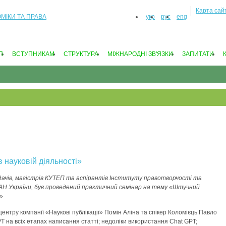
Карта сай
укр
рус
eng
П
ВСТУПНИКАМ
СТРУКТУРА
МIЖНАРОДНI ЗВ'ЯЗКИ
ЗАПИТАТИ
 науковій діяльності»
дачів, магістрів КУТЕП та аспірантів Інституту правотворчості та
АН України, був проведений практичний семінар на тему «Штучний
».
ентру компанії «Наукові публікації» Помін Аліна та спікер Коломієць Павло
T на всіх етапах написання статті; недоліки використання Chat GPT;