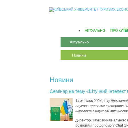
АКТУАЛЬНО
ПРО КУТЕ
Актуально
Новини
Новини
Семінар на тему «Штучний інтелект в
14 жовтня 2024 року для викла
науково-правових експертиз Н
інтелект в науковій діяльності
Директор Науково-навчального ц
розповіли про допомогу Chat GP