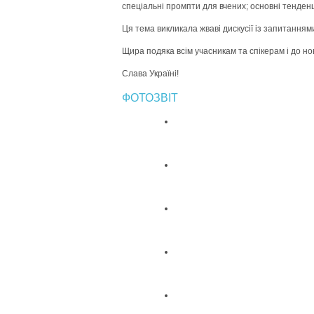
спеціальні промпти для вчених; основні тенденц
Ця тема викликала жваві дискусії із запитаннями
Щира подяка всім учасникам та спікерам і до но
Слава Україні!
ФОТОЗВІТ