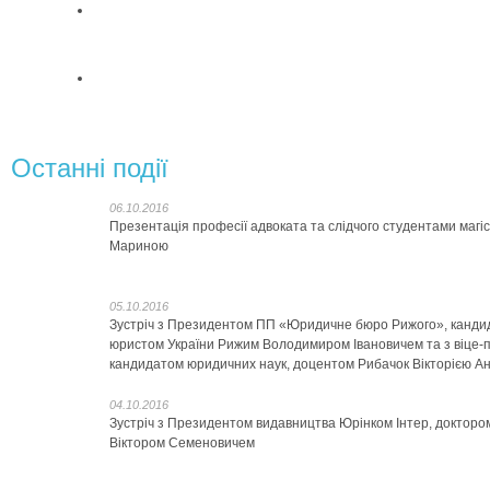
Останні події
06.10.2016
Презентація професії адвоката та слідчого студентами магі
Мариною
05.10.2016
Зустріч з Президентом ПП «Юридичне бюро Рижого», канди
юристом України Рижим Володимиром Івановичем та з віце
кандидатом юридичних наук, доцентом Рибачок Вікторією Ан
04.10.2016
Зустріч з Президентом видавництва Юрінком Інтер, доктор
Віктором Семеновичем