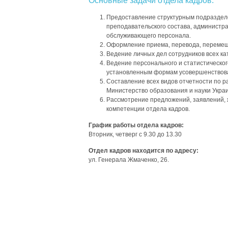
Основные задачи отдела кадров:
Предоставление структурным подразделе
преподавательского состава, администра
обслуживающего персонала.
Оформление приема, перевода, перемещ
Ведение личных дел сотрудников всех ка
Ведение персонального и статистического
установленным формам усовершенствова
Составление всех видов отчетности по р
Министерство образования и науки Украи
Рассмотрение предложений, заявлений, 
компетенции отдела кадров.
График работы отдела кадров:
Вторник, четверг с 9.30 до 13.30
Отдел кадров находится по адресу:
ул. Генерала Жмаченко, 26.