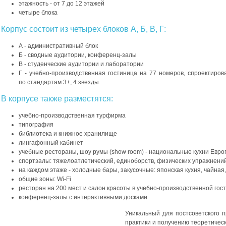
этажность - от 7 до 12 этажей
четыре блока
Корпус состоит из четырех блоков А, Б, В, Г:
А - административный блок
Б - сводные аудитории, конференц-залы
В - студенческие аудитории и лаборатории
Г - учебно-производственная гостиница на 77 номеров, спроектиров
по стандартам 3+, 4 звезды.
В корпусе также разместятся:
учебно-производственная турфирма
типография
библиотека и книжное хранилище
лингафонный кабинет
учебные рестораны, шоу румы (show room) - национальные кухни Евро
спортзалы: тяжелоатлетический, единоборств, физических упражнени
на каждом этаже - холодные бары, закусочные: японская кухня, чайная,
общие зоны: Wi-Fi
ресторан на 200 мест и салон красоты в учебно-производственной гос
конференц-залы с интерактивными досками
Уникальный для постсоветского 
практики и получению теоретическо