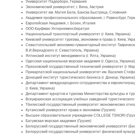
Университет Падерборн, Германия
Экономический университет, г. Вена, Австрия
Университет им. Матея Бела, Банска Быстрица, Словения
Академия профессионального образования, г. Равенсбург, Гер
Европейская Академия, г. Бозен, Италия
ООО Кауфман Унтернеменсбератунг
Национальный транспортный университет (г. Киев, Украина)
Киевский университет туризма, экономики и права (г. Киев, Укр
Севастопольский экономико-гуманитарный институт Таврическ
В.И.Вернадского (г. Севастополь, Украина)
Ялтинский институт менеджмента (г. Ялта, Украина)
Одесская национальная морская академия (г. Одесса, Украина)
Приазовский государственный технический университет (г. Ма
Прикарпатской национальный университет им. Василия Стефани
Донецкий институт туристического бизнеса (г. Донецк, Украина)
Департамент международного сотрудничества и евроинтеграц
(г. Киев, Украина)
Департамент курортов и туризма Министерства культуры и туриз
Всеукраинская ассоциация учебных заведений туристического и
Тбилисский государственный университет экономических отно
Кутаисский университет права и экономики (Грузия)
Высшее образовательное учреждение COLLEGE TSNORI (Груз
Батумская морская академия (Грузия)
Белорусский государственный экономический университет (Бе
Белорусский государственный университет физической культур