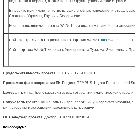
подготовки и переподготовки целевых групп туристической отрасли.
В проекте принимают участие высшие учебные заведения и отраслевые
Словакии, Украины, Грузии и Белоруссии.
Всего в консорциуме проекта WeNeT принимают участие 29 организаци
Сайт Центрального Национального портала WeNeT:
http://wenet.ntu.edu.
Сайт портала WeNeT Киевского Университета Туризма, Экономики и Пр
Продолжительность
проекта
: 15.01.2010 - 14.01.2013
Программа
финансирования
ЕК
: Program TEMPUS, Higher Education and So
Целевая группа
: Преподаватели вузов, сотрудники туристической отрасли,
Получатель гранта
: Национальный транспортный университет Украины, а т
министерства и ассоциации, входящие в консорциум.
Гл. менеджер проекта
: Доктор Вячеслав Никитин
Консорциум
: