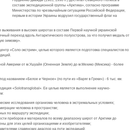
Гордиенко дважды (1985, 1998 гг.) Достигал Северного Полюса в
составе экспедиционной группы «Арктика», согласно программе
Министерства по чрезвычайным ситуациям Российской Федерации,
первым в истории Украины водрузил государственный флаг на
е выживания в высоких широтах в составе Первой научной украинской
чный переход вдоль Антарктического полуострова, за что получил медаль от
ую зимовку».
 центр «Соло-экстрим», целью которого является подготовка специалистов по
диций.
ой Америки от м.Ушуайя (Огненная Земля) до м.Мехико (Мексика) - более
од названием «Белое и Черное» (по пути из «Варяг в Греки») - 6 тыс. км.
педиция «Solotransglobal». Ее целью является выполнение научно-
м:
еские исследования организма человека в экстремальных условиях;
миграции человека в пространстве;
нных по маршруту экспедиции;
сти приборов и материалов по всему диапазону широт от Арктики до
ены для этих целей организациями и изобретателями;
авителями славянских диаспор на пути экспедиций;