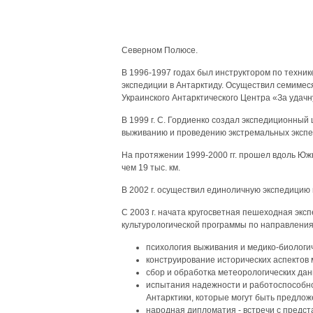
Северном Полюсе.
В 1996-1997 годах был инструктором по техник
экспедиции в Антарктиду. Осуществил семимеся
Украинского Антарктического Центра «За удачн
В 1999 г. С. Гордиенко создал экспедиционный
выживанию и проведению экстремальных экспе
На протяжении 1999-2000 гг. прошел вдоль Южн
чем 19 тыс. км.
В 2002 г. осуществил единоличную экспедицию п
С 2003 г. начата кругосветная пешеходная экс
культурологической программы по направления
психология выживания и медико-биологич
конструирование исторических аспектов 
сбор и обработка метеорологических да
испытания надежности и работоспособно
Антарктики, которые могут быть предлож
народная дипломатия - встречи с предст