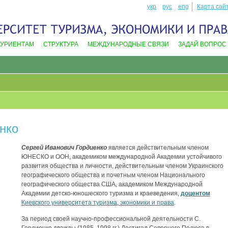
укр
рус
eng
Карта сай
ТУРИЕНТАМ
СТРУКТУРА
МЕЖДУНАРОДНЫЕ СВЯЗИ
ЗАДАЙ ВОПРОС
нко
Сергей Иванович Гордиенко
является действительным членом
ЮНЕСКО и ООН, академиком международной Академии устойчивого
развития общества и личности, действительным членом Украинского
географического общества и почетным членом Национального
географического общества США, академиком Международной
Академии детско-юношеского туризма и краеведения,
доцентом
Киевского университета туризма, экономики и права
.
За период своей научно-профессиональной деятельности С.